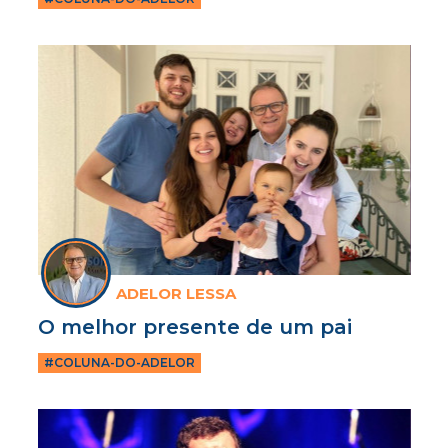
ADELOR LESSA
O melhor presente de um pai
#COLUNA-DO-ADELOR