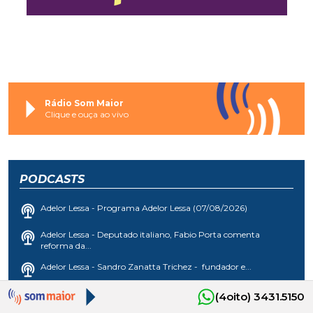
Rádio Som Maior
Clique e ouça ao vivo
PODCASTS
Adelor Lessa - Programa Adelor Lessa (07/08/2026)
Adelor Lessa - Deputado italiano, Fabio Porta comenta
reforma da...
Adelor Lessa - Sandro Zanatta Trichez - fundador e...
Adelor Lessa - Climatologista da Epagri, Márcio Sônego
(4oito) 3431.5150
falando...