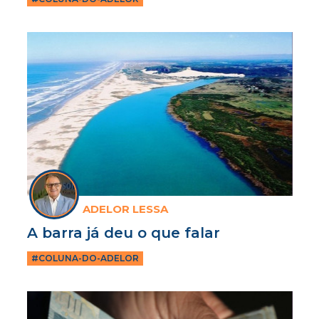
ADELOR LESSA
A barra já deu o que falar
#COLUNA-DO-ADELOR