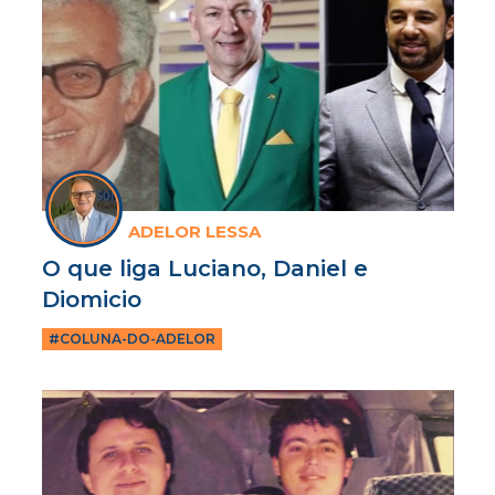
ADELOR LESSA
O que liga Luciano, Daniel e
Diomicio
#COLUNA-DO-ADELOR