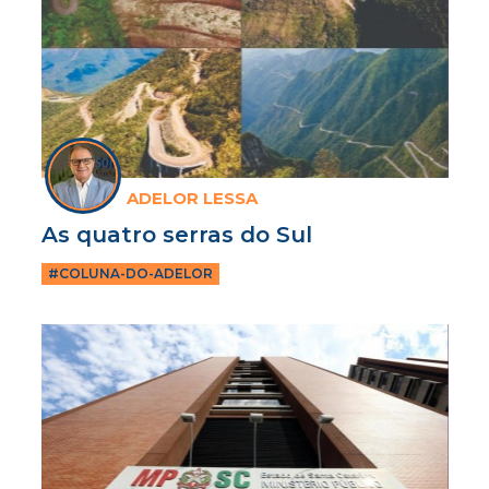
ADELOR LESSA
As quatro serras do Sul
#COLUNA-DO-ADELOR