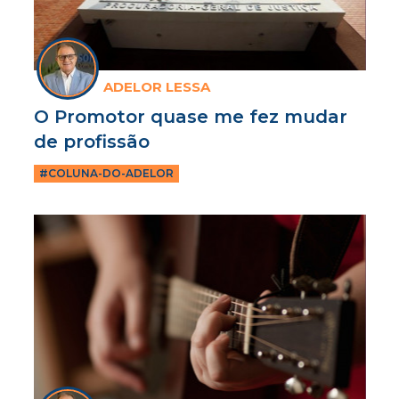
ADELOR LESSA
O Promotor quase me fez mudar
de profissão
#COLUNA-DO-ADELOR