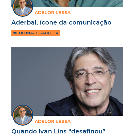
ADELOR LESSA
Aderbal, ícone da comunicação
#COLUNA-DO-ADELOR
ADELOR LESSA
Quando Ivan Lins “desafinou”