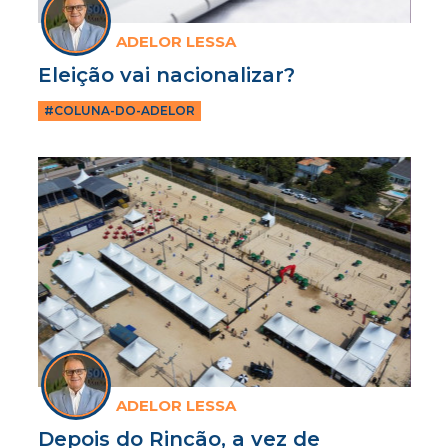
ADELOR LESSA
Eleição vai nacionalizar?
#COLUNA-DO-ADELOR
ADELOR LESSA
Depois do Rincão, a vez de