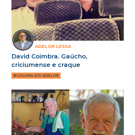
ADELOR LESSA
David Coimbra. Gaúcho,
criciumense e craque
#COLUNA-DO-ADELOR