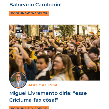
Balneário Camboriú!
#COLUNA-DO-ADELOR
ADELOR LESSA
Miguel Livramento diria: “esse
Criciuma fax côsa!”
#COLUNA-DO-ADELOR