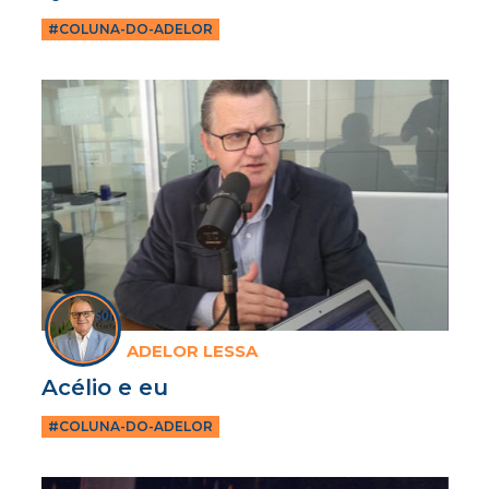
#COLUNA-DO-ADELOR
ADELOR LESSA
Acélio e eu
#COLUNA-DO-ADELOR