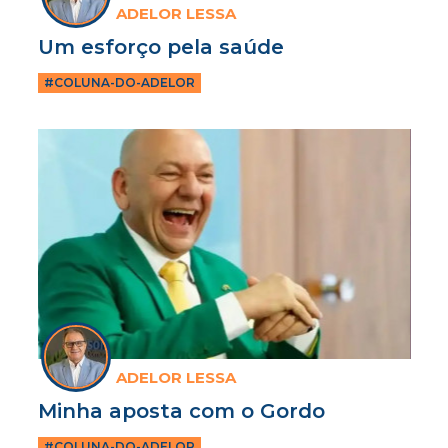
ADELOR LESSA
Um esforço pela saúde
#COLUNA-DO-ADELOR
ADELOR LESSA
Minha aposta com o Gordo
#COLUNA-DO-ADELOR