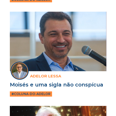
ADELOR LESSA
Moisés e uma sigla não conspícua
#COLUNA-DO-ADELOR