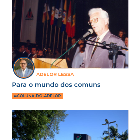
ADELOR LESSA
Para o mundo dos comuns
#COLUNA-DO-ADELOR