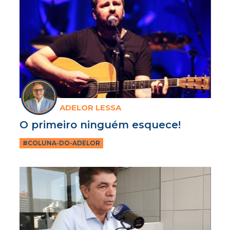
ADELOR LESSA
O primeiro ninguém esquece!
#COLUNA-DO-ADELOR