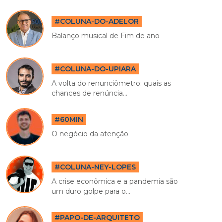
#COLUNA-DO-ADELOR
Balanço musical de Fim de ano
#COLUNA-DO-UPIARA
A volta do renunciômetro: quais as
chances de renúncia...
#60MIN
O negócio da atenção
#COLUNA-NEY-LOPES
A crise econômica e a pandemia são
um duro golpe para o...
#PAPO-DE-ARQUITETO