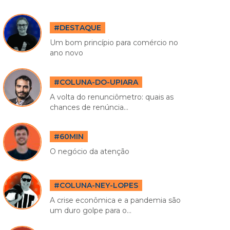
#DESTAQUE
Um bom princípio para comércio no
ano novo
#COLUNA-DO-UPIARA
A volta do renunciômetro: quais as
chances de renúncia...
#60MIN
O negócio da atenção
#COLUNA-NEY-LOPES
A crise econômica e a pandemia são
um duro golpe para o...