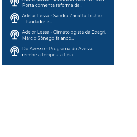
Porta comenta reforma da...
Adelor Lessa - Sandro Zanatta Trichez
- fundador e...
Adelor Lessa - Climatologista da Epagri,
Márcio Sônego falando...
Do Avesso - Programa do Avesso
recebe a terapeuta Léia...