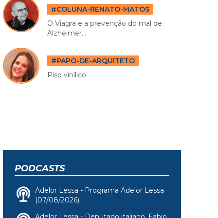
#COLUNA-RENATO-MATOS
O Viagra e a prevenção do mal de
Alzheimer...
#PAPO-DE-ARQUITETO
Piso vinílico
PODCASTS
Adelor Lessa - Programa Adelor Lessa
(07/08/2026)
Adelor Lessa - Deputado italiano, Fabio