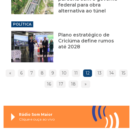
federal para obra
alternativa ao túnel
POLÍTICA
Plano estratégico de
Criciúma define rumos
até 2028
«
6
7
8
9
10
11
12
13
14
15
16
17
18
»
Rádio Som Maior
Clique e ouça ao vivo