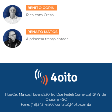
BENITO GORINI
Rico com Creso
RENATO MATOS
A princesa transplantada
Rua Cel. Marcos Rovaris 230, Ed Due Fratelli Comercial, 12º Andar,
Criciúma - SC
Fone: (48) 3431-5150 /
contato@4oito.com.br