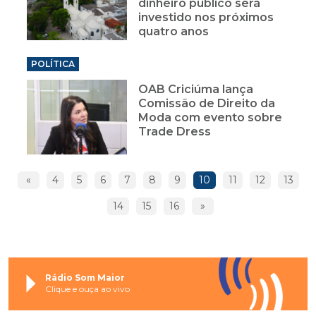
dinheiro público será
investido nos próximos
quatro anos
POLÍTICA
OAB Criciúma lança
Comissão de Direito da
Moda com evento sobre
Trade Dress
«
4
5
6
7
8
9
10
11
12
13
14
15
16
»
Rádio Som Maior
Clique e ouça ao vivo