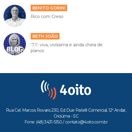
BENITO GORINI
Rico com Creso
BETH JOÃO
‘7.1’: viva, vivíssima e ainda cheia de
planos
Rua Cel. Marcos Rovaris 230, Ed Due Fratelli Comercial, 12º Andar,
Criciúma - SC
Fone: (48) 3431-5150 /
contato@4oito.com.br