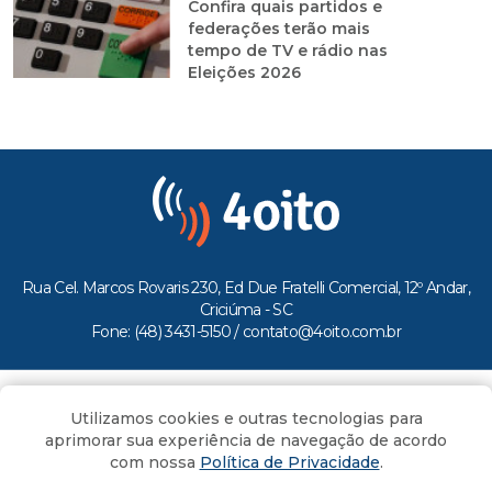
Confira quais partidos e
federações terão mais
tempo de TV e rádio nas
Eleições 2026
Rua Cel. Marcos Rovaris 230, Ed Due Fratelli Comercial, 12º Andar,
Criciúma - SC
Fone: (48) 3431-5150 /
contato@4oito.com.br
Copyright © 2026.
Utilizamos cookies e outras tecnologias para
Todos os direitos reservados ao Portal 4oito
aprimorar sua experiência de navegação de acordo
com nossa
Política de Privacidade
.