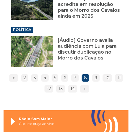
acredita em resolução
para o Morro dos Cavalos
ainda em 2025
POLÍTICA
[Áudio] Governo avalia
audiência com Lula para
discutir duplicação no
Morro dos Cavalos
«
2
3
4
5
6
7
8
9
10
11
12
13
14
»
Rádio Som Maior
Clique e ouça ao vivo