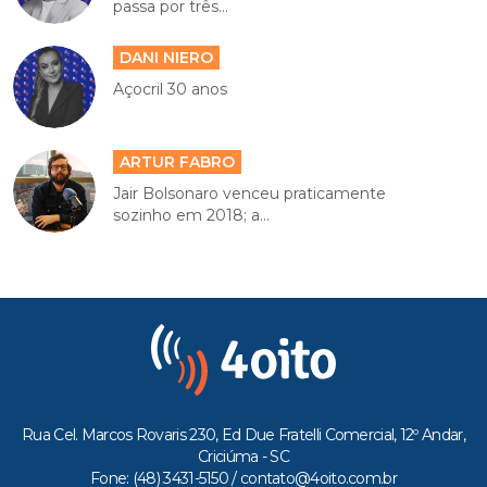
passa por três...
DANI NIERO
Açocril 30 anos
ARTUR FABRO
Jair Bolsonaro venceu praticamente
sozinho em 2018; a...
Rua Cel. Marcos Rovaris 230, Ed Due Fratelli Comercial, 12º Andar,
Criciúma - SC
Fone: (48) 3431-5150 /
contato@4oito.com.br