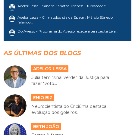
Adelor Lessa - Sandro Zanatta Trichez - fundador e...
Adelor Lessa - Climatologista da Epagri, Márcio Sônego
falando...
Do Avesso - Programa do Avesso recebe a terapeuta Léia...
AS ÚLTIMAS DOS BLOGS
ADELOR LESSA
Júlia tem "sinal verde" da Justiça para
fazer "voto...
ENIO BIZ
Neurocientista do Criciúma destaca
evolução dos goleiros...
BETH JOÃO