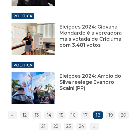
POLÍTICA
Eleições 2024: Giovana
Mondardo é a vereadora
mais votada de Criciúma,
com 3.481 votos
POLÍTICA
Eleições 2024: Arroio do
Silva reelege Evandro
Scaini (PP)
«
12
13
14
15
16
17
18
19
20
21
22
23
24
»