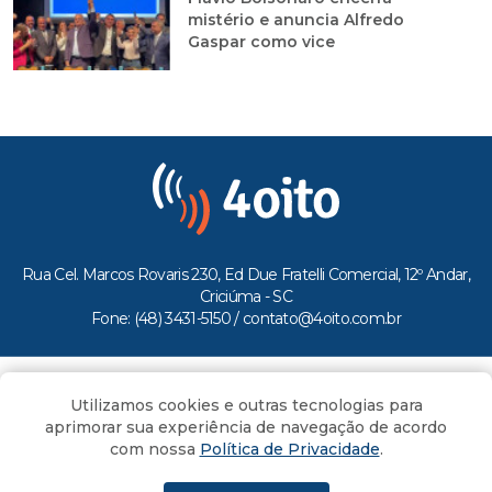
mistério e anuncia Alfredo
Gaspar como vice
Rua Cel. Marcos Rovaris 230, Ed Due Fratelli Comercial, 12º Andar,
Criciúma - SC
Fone: (48) 3431-5150 /
contato@4oito.com.br
Copyright © 2026.
Utilizamos cookies e outras tecnologias para
Todos os direitos reservados ao Portal 4oito
aprimorar sua experiência de navegação de acordo
com nossa
Política de Privacidade
.