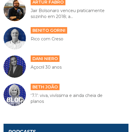
ARTUR FABRO
Jair Bolsonaro venceu praticamente
sozinho em 2018; a...
BENITO GORINI
Rico com Creso
DANI NIERO
Açocril 30 anos
BETH JOÃO
‘7.1’: viva, vivíssima e ainda cheia de
planos
PODCASTS