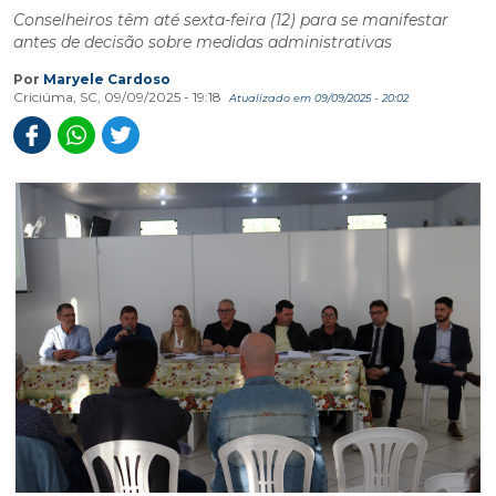
Conselheiros têm até sexta-feira (12) para se manifestar
antes de decisão sobre medidas administrativas
Por
Maryele Cardoso
Criciúma, SC, 09/09/2025 - 19:18
Atualizado em 09/09/2025 - 20:02