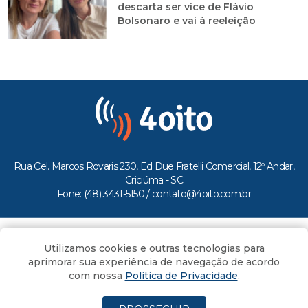
descarta ser vice de Flávio
Bolsonaro e vai à reeleição
Rua Cel. Marcos Rovaris 230, Ed Due Fratelli Comercial, 12º Andar,
Criciúma - SC
Fone: (48) 3431-5150 /
contato@4oito.com.br
Copyright © 2026.
Utilizamos cookies e outras tecnologias para
Todos os direitos reservados ao Portal 4oito
aprimorar sua experiência de navegação de acordo
com nossa
Política de Privacidade
.