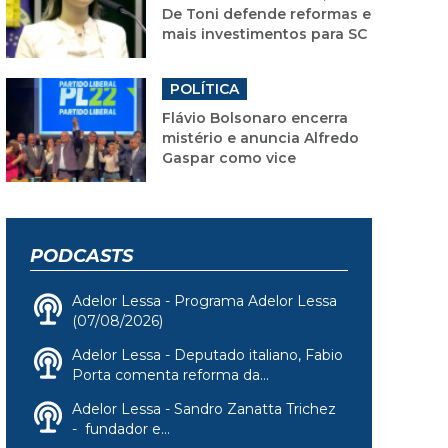
De Toni defende reformas e
mais investimentos para SC
POLÍTICA
Flávio Bolsonaro encerra
mistério e anuncia Alfredo
Gaspar como vice
PODCASTS
Adelor Lessa - Programa Adelor Lessa
(07/08/2026)
Adelor Lessa - Deputado italiano, Fabio
Porta comenta reforma da...
Adelor Lessa - Sandro Zanatta Trichez
- fundador e...