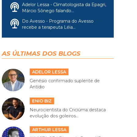
Adelor Lessa - Climatologista da Epagri,
Márcio Sônego falando...
Do Avesso - Programa do Avesso
recebe a terapeuta Léia...
AS ÚLTIMAS DOS BLOGS
ADELOR LESSA
Genésio confirmado suplente de
Antídio
ENIO BIZ
Neurocientista do Criciúma destaca
evolução dos goleiros...
ARTHUR LESSA