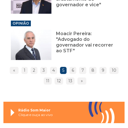
governador e vice"
OPINIÃO
Moacir Pereira:
"Advogado do
governador vai recorrer
ao STF"
«
1
2
3
4
5
6
7
8
9
10
11
12
13
»
Rádio Som Maior
Clique e ouça ao vivo