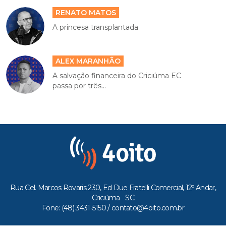
RENATO MATOS
A princesa transplantada
ALEX MARANHÃO
A salvação financeira do Criciúma EC
passa por três...
Rua Cel. Marcos Rovaris 230, Ed Due Fratelli Comercial, 12º Andar,
Criciúma - SC
Fone: (48) 3431-5150 /
contato@4oito.com.br