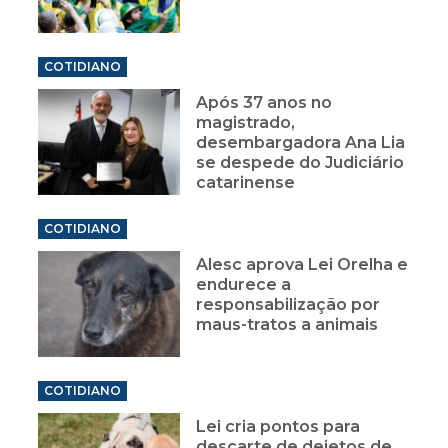
COTIDIANO
Após 37 anos no
magistrado,
desembargadora Ana Lia
se despede do Judiciário
catarinense
COTIDIANO
Alesc aprova Lei Orelha e
endurece a
responsabilização por
maus-tratos a animais
COTIDIANO
Lei cria pontos para
descarte de dejetos de