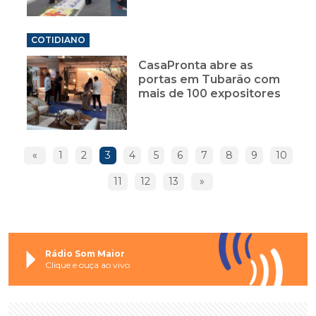
COTIDIANO
CasaPronta abre as
portas em Tubarão com
mais de 100 expositores
«
1
2
3
4
5
6
7
8
9
10
11
12
13
»
Rádio Som Maior
Clique e ouça ao vivo