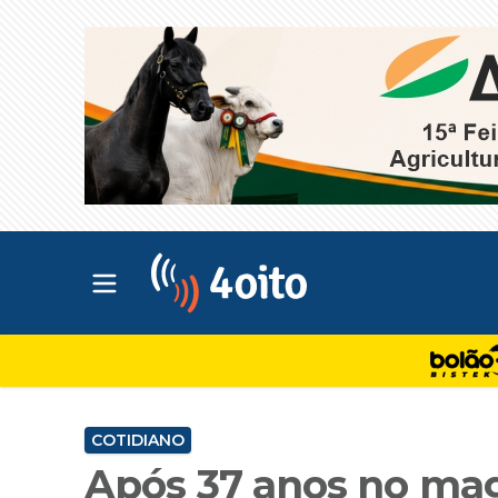
Abrir menu principal
4oito
COTIDIANO
Após 37 anos no mag