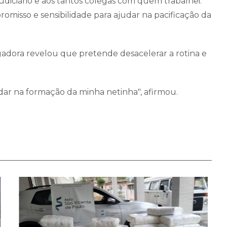
udiciário e aos tantos colegas com quem trabalhei.
misso e sensibilidade para ajudar na pacificação da
gadora revelou que pretende desacelerar a rotina e
dar na formação da minha netinha", afirmou.