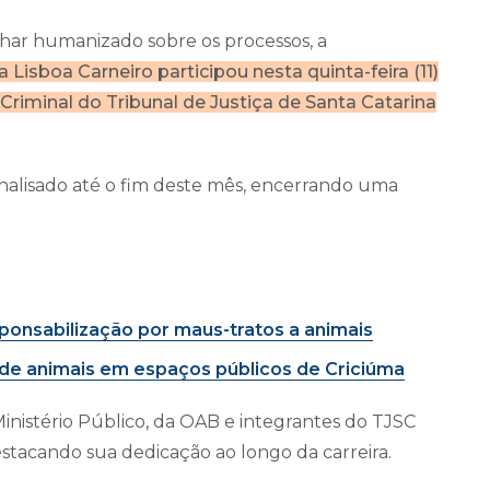
lhar humanizado sobre os processos, a
 Lisboa Carneiro participou nesta quinta-feira (11)
Criminal do Tribunal de Justiça de Santa Catarina
analisado até o fim deste mês, encerrando uma
ponsabilização por maus-tratos a animais
s de animais em espaços públicos de Criciúma
inistério Público, da OAB e integrantes do TJSC
acando sua dedicação ao longo da carreira.