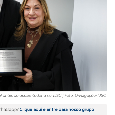
al antes da aposentadoria no TJSC | Foto: Divulgação/TJSC
 Whatsapp?
Clique aqui e entre para nosso grupo