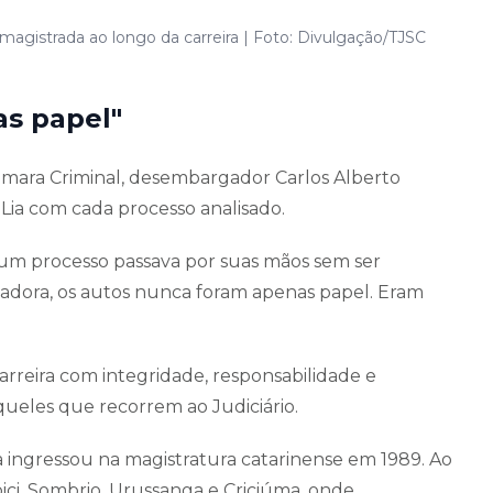
magistrada ao longo da carreira | Foto: Divulgação/TJSC
as papel"
âmara Criminal, desembargador Carlos Alberto
Lia com cada processo analisado.
m processo passava por suas mãos sem ser
dora, os autos nunca foram apenas papel. Eram
arreira com integridade, responsabilidade e
ueles que recorrem ao Judiciário.
a ingressou na magistratura catarinense em 1989. Ao
ici, Sombrio, Urussanga e Criciúma, onde