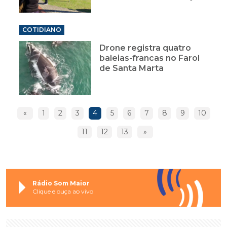
COTIDIANO
Drone registra quatro
baleias-francas no Farol
de Santa Marta
«
1
2
3
4
5
6
7
8
9
10
11
12
13
»
Rádio Som Maior
Clique e ouça ao vivo