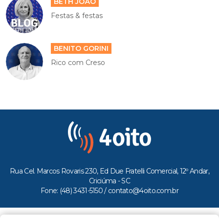
BETH JOÃO
Festas & festas
BENITO GORINI
Rico com Creso
Rua Cel. Marcos Rovaris 230, Ed Due Fratelli Comercial, 12º Andar,
Criciúma - SC
Fone: (48) 3431-5150 /
contato@4oito.com.br