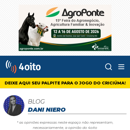
Abr
4oito
DEIXE AQUI SEU PALPITE PARA O JOGO DO CRICIÚMA!
BLOG
DANI NIERO
* as opiniões expressas neste espaço não representam,
necessariamente, a opinião do 4oito