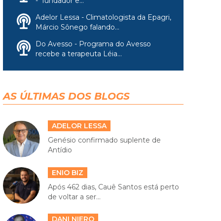
- fundador e...
Adelor Lessa - Climatologista da Epagri,
Márcio Sônego falando...
Do Avesso - Programa do Avesso
recebe a terapeuta Léia...
AS ÚLTIMAS DOS BLOGS
ADELOR LESSA
Genésio confirmado suplente de
Antídio
ENIO BIZ
Após 462 dias, Cauê Santos está perto
de voltar a ser...
DANI NIERO