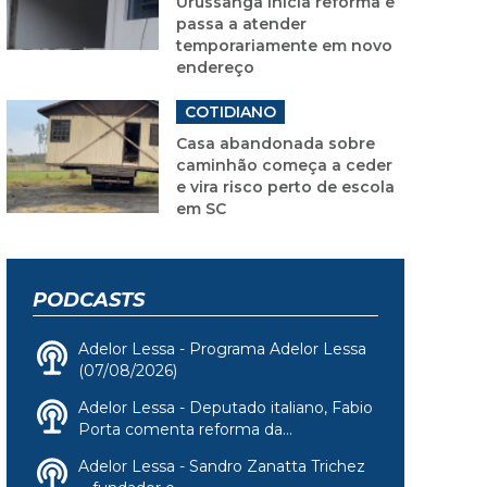
Urussanga inicia reforma e
passa a atender
temporariamente em novo
endereço
COTIDIANO
Casa abandonada sobre
caminhão começa a ceder
e vira risco perto de escola
em SC
PODCASTS
Adelor Lessa - Programa Adelor Lessa
(07/08/2026)
Adelor Lessa - Deputado italiano, Fabio
Porta comenta reforma da...
Adelor Lessa - Sandro Zanatta Trichez