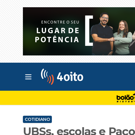
Abrir menu principal
4oito
COTIDIANO
UBSs, escolas e Paç