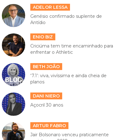
ADELOR LESSA
Genésio confirmado suplente de
Antídio
ENIO BIZ
Criciúma tem time encaminhado para
enfrentar o Athletic
BETH JOÃO
‘7.1’: viva, vivíssima e ainda cheia de
planos
DANI NIERO
Açocril 30 anos
ARTUR FABRO
Jair Bolsonaro venceu praticamente