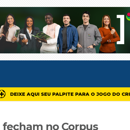
DEIXE AQUI SEU PALPITE PARA O JOGO DO CR
o fecham no Corpus