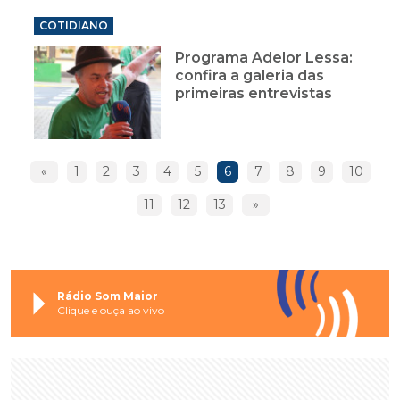
COTIDIANO
Programa Adelor Lessa:
confira a galeria das
primeiras entrevistas
«
1
2
3
4
5
6
7
8
9
10
11
12
13
»
Rádio Som Maior
Clique e ouça ao vivo