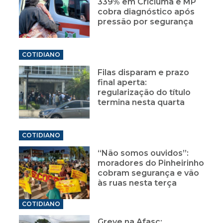
339% em Criciúma e MP
cobra diagnóstico após
pressão por segurança
COTIDIANO
Filas disparam e prazo
final aperta:
regularização do título
termina nesta quarta
COTIDIANO
“Não somos ouvidos”:
moradores do Pinheirinho
cobram segurança e vão
às ruas nesta terça
COTIDIANO
Greve na Afasc: