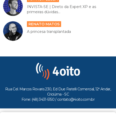
INVISTA-SE | Direto da Expert XP e as
primeiras dúvidas...
RENATO MATOS
A princesa transplantada
Rua Cel. Marcos Rovaris 230, Ed Due Fratelli Comercial, 12º Andar,
Criciúma - SC
Fone: (48) 3431-5150 /
contato@4oito.com.br