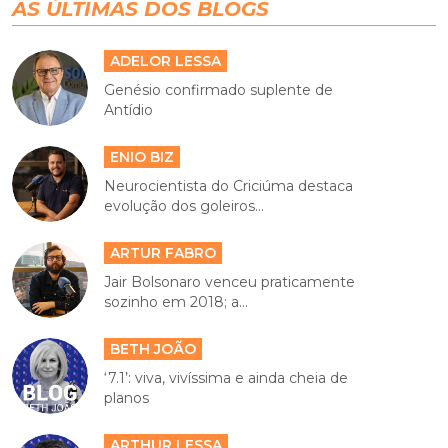
AS ÚLTIMAS DOS BLOGS
ADELOR LESSA
Genésio confirmado suplente de
Antídio
ENIO BIZ
Neurocientista do Criciúma destaca
evolução dos goleiros...
ARTUR FABRO
Jair Bolsonaro venceu praticamente
sozinho em 2018; a...
BETH JOÃO
‘7.1’: viva, vivíssima e ainda cheia de
planos
ARTHUR LESSA