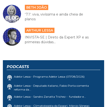
BETH JOÃO
‘7.1’: viva, vivíssima e ainda cheia de
planos
ARTHUR LESSA
INVISTA-SE | Direto da Expert XP e as
primeiras dúvidas...
PODCASTS
Adelor Lessa - Programa Adelor Lessa (07/08/2026)
Adelor Lessa - Deputado italiano, Fabio Porta comenta
reforma da...
Adelor Lessa - Sandro Zanatta Trichez - fundador e...
Adelor Lessa - Climatologista da Epagri, Márcio Sônego