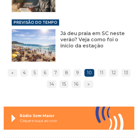
PREVISÃO DO TEMPO
Já deu praia em SC neste
verão? Veja como foi o
início da estação
«
4
5
6
7
8
9
10
11
12
13
14
15
16
»
Rádio Som Maior
Clique e ouça ao vivo