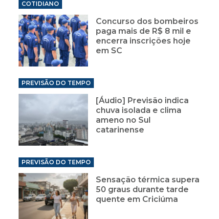
COTIDIANO
Concurso dos bombeiros
paga mais de R$ 8 mil e
encerra inscrições hoje
em SC
PREVISÃO DO TEMPO
[Áudio] Previsão indica
chuva isolada e clima
ameno no Sul
catarinense
PREVISÃO DO TEMPO
Sensação térmica supera
50 graus durante tarde
quente em Criciúma