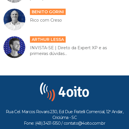
BENITO GORINI
Rico com Creso
ARTHUR LESSA
INVISTA-SE | Direto da Expert XP e as
primeiras dúvidas...
Rua Cel. Marcos Rovaris 230, Ed Due Fratelli Comercial, 12º Andar,
Criciúma - SC
Fone: (48) 3431-5150 /
contato@4oito.com.br