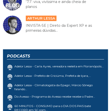
‘7.1’: viva, vivíssima e ainda cheia de
planos
ARTHUR LESSA
INVISTA-SE | Direto da Expert XP e as
primeiras dúvidas...
PODCASTS
Adelor Lessa - Carla Ayres, vereadora reeleita em Florianópolis...
Adelor Lessa - Prefeito de Criciúma, Prefeita de Içara,...
Adelor Lessa - Climatologista da Epagri, Márcio Sônego
falando...
Do Avesso - Programa do Avesso recebe recebe o Padre...
60 MINUTOS - CONSUMO para o DIA DOS PAIS bate
RECORD em SC com...