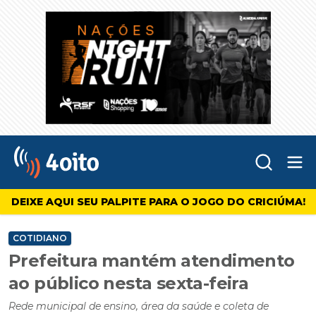
Abr
4oito
DEIXE AQUI SEU PALPITE PARA O JOGO DO CRICIÚMA!
COTIDIANO
Prefeitura mantém atendimento
ao público nesta sexta-feira
Rede municipal de ensino, área da saúde e coleta de