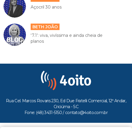
Açocril 30 anos
BETH JOÃO
‘7.1’: viva, vivíssima e ainda cheia de
planos
Rua Cel. Marcos Rovaris 230, Ed Due Fratelli Comercial, 12º Andar,
Criciúma - SC
Fone: (48) 3431-5150 /
contato@4oito.com.br