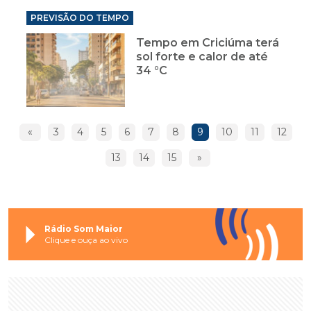
PREVISÃO DO TEMPO
Tempo em Criciúma terá
sol forte e calor de até
34 °C
«
3
4
5
6
7
8
9
10
11
12
13
14
15
»
Rádio Som Maior
Clique e ouça ao vivo