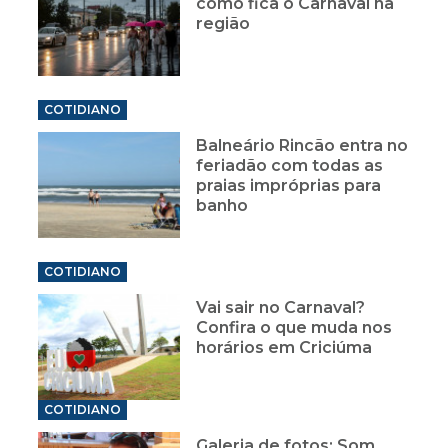
como fica o Carnaval na
região
COTIDIANO
Balneário Rincão entra no
feriadão com todas as
praias impróprias para
banho
COTIDIANO
Vai sair no Carnaval?
Confira o que muda nos
horários em Criciúma
COTIDIANO
Galeria de fotos: Som