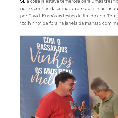
SE
a coisa já estava temerosa para umas três 
norte, conhecida como Jurerê do Rincão, ficou
por Covid-19 após as festas do fim do ano. Tem
"zolhinho" de fora na janela da mansão com me