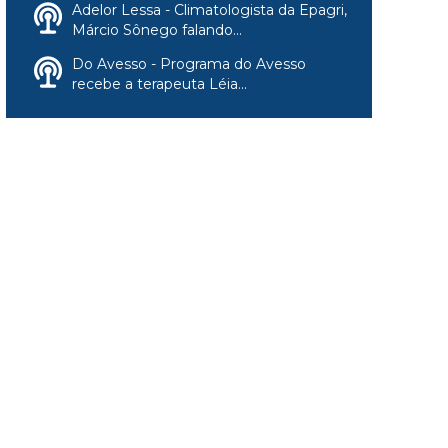
Adelor Lessa - Climatologista da Epagri,
Márcio Sônego falando...
Do Avesso - Programa do Avesso
recebe a terapeuta Léia...