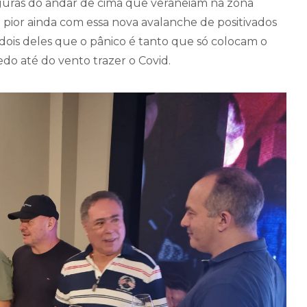
figuras do andar de cima que veraneiam na zona
 pior ainda com essa nova avalanche de positivados
 dois deles que o pânico é tanto que só colocam o
do até do vento trazer o Covid.