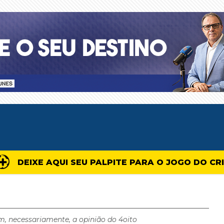
DEIXE AQUI SEU PALPITE PARA O JOGO DO CR
m, necessariamente, a opinião do 4oito