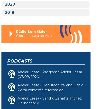
2020
2019
Rádio Som Maior
Clique e ouça ao vivo
PODCASTS
Adelor Lessa - Programa Adelor Lessa
(07/08/2026)
Adelor Lessa - Deputado italiano, Fabio
Porta comenta reforma da...
Adelor Lessa - Sandro Zanatta Trichez
- fundador e...