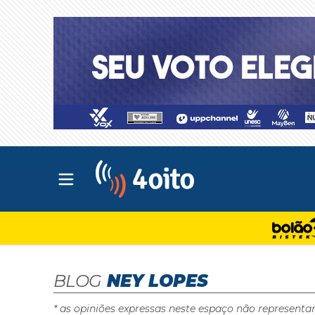
Abrir menu principal
4oito
BLOG
NEY LOPES
* as opiniões expressas neste espaço não representa