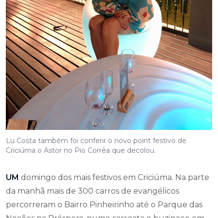
Lu Costa também foi conferir o novo point festivo de
Criciúma o Astor no Pio Corrêa que decolou.
UM
domingo dos mais festivos em Criciúma. Na parte
da manhã mais de 300 carros de evangélicos
percorreram o Bairro Pinheirinho até o Parque das
Nações na Próspera, numa carreata e buzinaço em
celebração ao Dia da Bíblia. A tarde e noite como o
comércio aberto até as 22hs uma multidão invadiu o