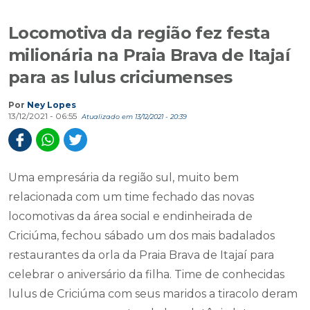
milionária na Praia Brava de Itajaí
para as lulus criciumenses
Por
Ney Lopes
13/12/2021 - 06:55
Atualizado em 13/12/2021 - 20:39
Uma empresária da região sul, muito bem
relacionada com um time fechado das novas
locomotivas da área social e endinheirada de
Criciúma, fechou sábado um dos mais badalados
restaurantes da orla da Praia Brava de Itajaí para
celebrar o aniversário da filha. Time de conhecidas
lulus de Criciúma com seus maridos a tiracolo deram
uma pausa nas raquetes de beach tênis, lotaram
suas Land Rovers e brilharam com seus trajes e