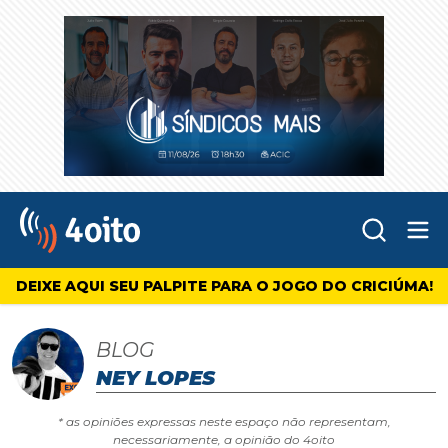
Abr
4oito
DEIXE AQUI SEU PALPITE PARA O JOGO DO CRICIÚMA!
BLOG
NEY LOPES
* as opiniões expressas neste espaço não representam,
necessariamente, a opinião do 4oito
Locomotiva da região fez festa