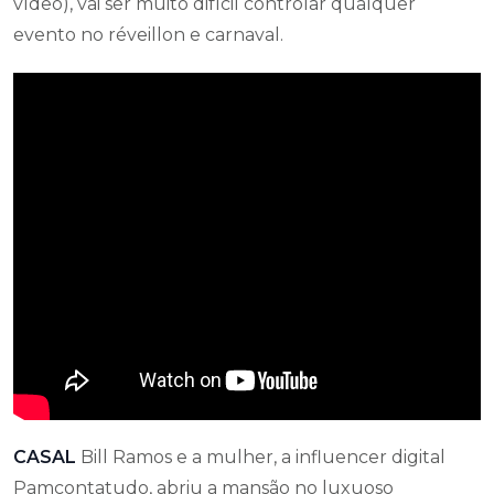
CASAL
Bill Ramos e a mulher, a influencer digital
Pamcontatudo, abriu a mansão no luxuoso
condomínio Lagoa Dourada na noite de sábado para
reunir 40 amigos numa noite daquelas imbatíveis.