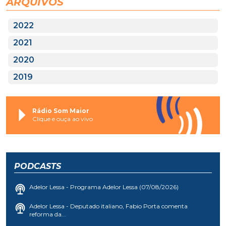
2021
2020
2019
Rádio Som Maior
Clique e ouça ao vivo
PODCASTS
Adelor Lessa - Programa Adelor Lessa (07/08/2026)
Adelor Lessa - Deputado italiano, Fabio Porta comenta
reforma da...
Adelor Lessa - Sandro Zanatta Trichez - fundador e...
Adelor Lessa - Climatologista da Epagri, Márcio Sônego