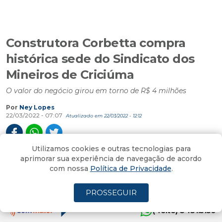
Construtora Corbetta compra
histórica sede do Sindicato dos
Mineiros de Criciúma
O valor do negócio girou em torno de R$ 4 milhões
Por
Ney Lopes
22/03/2022 - 07:07
Atualizado em 22/03/2022 - 12:12
Mais um prédio histórico, palco de lutas
memoráveis que ultrapassaram fronteiras e que
Utilizamos cookies e outras tecnologias para
chegaram a ficar na história de Criciúma, como o
aprimorar sua experiência de navegação de acordo
com nossa
Política de Privacidade
.
famoso confronto entre mineiros e policiais que foi
notícia em rede nacional, acaba de ser vendido para
PROSSEGUIR
a Construtora Corbetta. O valor do negócio girou em
(4oito) 3431.5150
torno de R$ 4 milhões. O local será demolido e dará