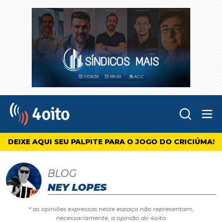
Abr
4oito
DEIXE AQUI SEU PALPITE PARA O JOGO DO CRICIÚMA!
BLOG
NEY LOPES
* as opiniões expressas neste espaço não representam,
necessariamente, a opinião do 4oito
Jatinho de R$ 30 milhões levou