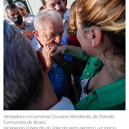
Vereadora criciumense Giovana Mondardo, do Partido
Comunista do Brasil,
recebendo a benção do lider da seita petista Luiz Inácio
Lula da Silva