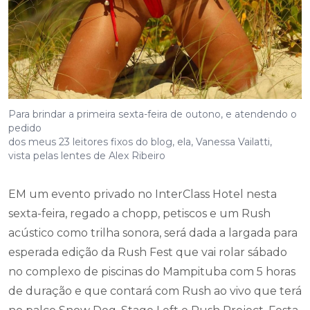
Para brindar a primeira sexta-feira de outono, e atendendo o
pedido
dos meus 23 leitores fixos do blog, ela, Vanessa Vailatti,
vista pelas lentes de Alex Ribeiro
EM um evento privado no InterClass Hotel nesta
sexta-feira, regado a chopp, petiscos e um Rush
acústico como trilha sonora, será dada a largada para
esperada edição da Rush Fest que vai rolar sábado
no complexo de piscinas do Mampituba com 5 horas
de duração e que contará com Rush ao vivo que terá
no palco Snow Dog, Stage Left e Rush Project. Festa
open bar com chopp e caipira e plateia das mais
animadas.