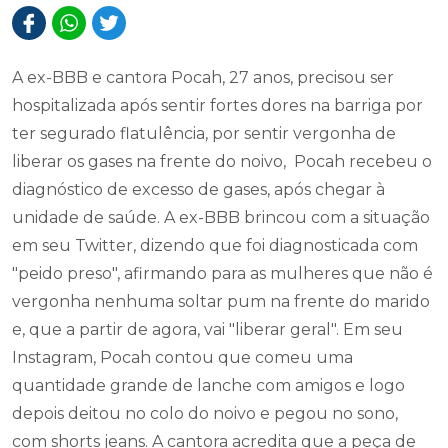
A ex-BBB e cantora Pocah, 27 anos, precisou ser
hospitalizada após sentir fortes dores na barriga por
ter segurado flatulência, por sentir vergonha de
liberar os gases na frente do noivo, Pocah recebeu o
diagnóstico de excesso de gases, após chegar à
unidade de saúde. A ex-BBB brincou com a situação
em seu Twitter, dizendo que foi diagnosticada com
"peido preso", afirmando para as mulheres que não é
vergonha nenhuma soltar pum na frente do marido
e, que a partir de agora, vai "liberar geral". Em seu
Instagram, Pocah contou que comeu uma
quantidade grande de lanche com amigos e logo
depois deitou no colo do noivo e pegou no sono,
com shorts jeans. A cantora acredita que a peça de
vestuário comprimiu sua barriga e atrapalhou a
digestão. Quando percebeu que estava com gases,