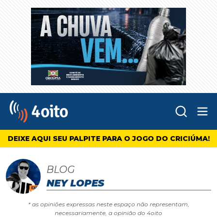
Abr
4oito
DEIXE AQUI SEU PALPITE PARA O JOGO DO CRICIÚMA!
BLOG
NEY LOPES
* as opiniões expressas neste espaço não representam,
necessariamente, a opinião do 4oito