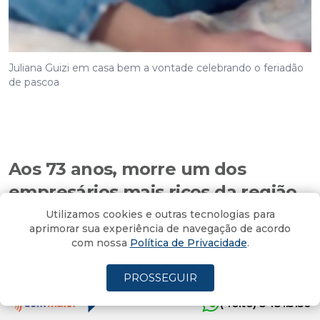
Juliana Guizi em casa bem a vontade celebrando o feriadão
de pascoa
Aos 73 anos, morre um dos
empresários mais ricos da região
Sul
Utilizamos cookies e outras tecnologias para
aprimorar sua experiência de navegação de acordo
com nossa
Política de Privacidade
.
Por
Ney Lopes
14/04/2022 - 06:47
Atualizado em 14/04/2022 - 08:07
PROSSEGUIR
(4oito) 3431.5150
Internado em um dos maiores hospitais de São