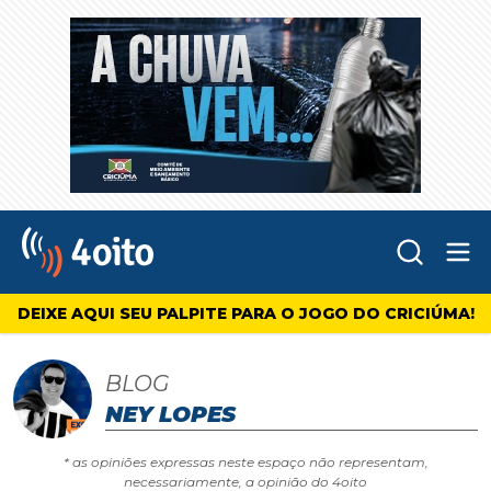
Abr
4oito
DEIXE AQUI SEU PALPITE PARA O JOGO DO CRICIÚMA!
BLOG
NEY LOPES
* as opiniões expressas neste espaço não representam,
necessariamente, a opinião do 4oito