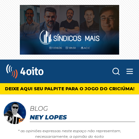
Abr
4oito
DEIXE AQUI SEU PALPITE PARA O JOGO DO CRICIÚMA!
BLOG
NEY LOPES
* as opiniões expressas neste espaço não representam,
necessariamente, a opinião do 4oito