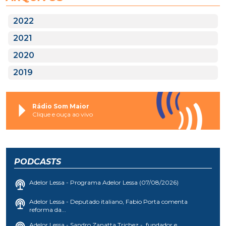
2022
2021
2020
2019
Rádio Som Maior
Clique e ouça ao vivo
PODCASTS
Adelor Lessa - Programa Adelor Lessa (07/08/2026)
Adelor Lessa - Deputado italiano, Fabio Porta comenta
reforma da...
Adelor Lessa - Sandro Zanatta Trichez - fundador e...