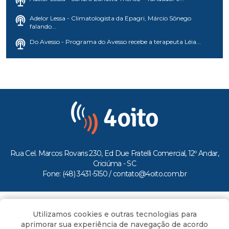
Adelor Lessa - Climatologista da Epagri, Márcio Sônego
falando...
Do Avesso - Programa do Avesso recebe a terapeuta Léia...
Rua Cel. Marcos Rovaris 230, Ed Due Fratelli Comercial, 12º Andar,
Criciúma - SC
Fone: (48) 3431-5150 /
contato@4oito.com.br
Copyright © 2026.
Utilizamos cookies e outras tecnologias para
Todos os direitos reservados ao Portal 4oito
aprimorar sua experiência de navegação de acordo