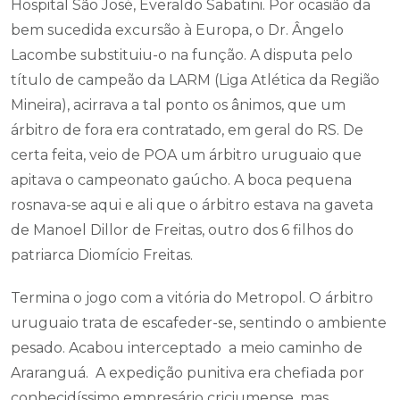
Hospital São José, Everaldo Sabatini. Por ocasião da
bem sucedida excursão à Europa, o Dr. Ângelo
Lacombe substituiu-o na função. A disputa pelo
título de campeão da LARM (Liga Atlética da Região
Mineira), acirrava a tal ponto os ânimos, que um
árbitro de fora era contratado, em geral do RS. De
certa feita, veio de POA um árbitro uruguaio que
apitava o campeonato gaúcho. A boca pequena
rosnava-se aqui e ali que o árbitro estava na gaveta
de Manoel Dillor de Freitas, outro dos 6 filhos do
patriarca Diomício Freitas.
Termina o jogo com a vitória do Metropol. O árbitro
uruguaio trata de escafeder-se, sentindo o ambiente
pesado. Acabou interceptado a meio caminho de
Araranguá. A expedição punitiva era chefiada por
conhecidíssimo empresário criciumense, mas