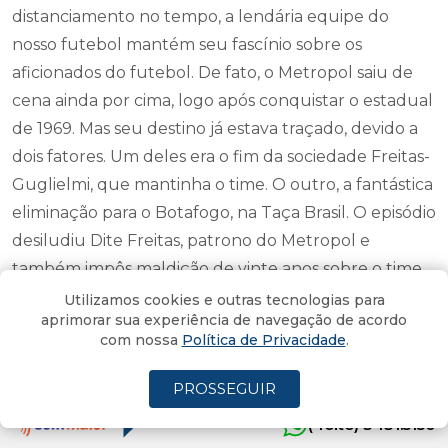
distanciamento no tempo, a lendária equipe do
nosso futebol mantém seu fascínio sobre os
aficionados do futebol. De fato, o Metropol saiu de
cena ainda por cima, logo após conquistar o estadual
de 1969. Mas seu destino já estava traçado, devido a
dois fatores. Um deles era o fim da sociedade Freitas-
Guglielmi, que mantinha o time. O outro, a fantástica
eliminação para o Botafogo, na Taça Brasil. O episódio
desiludiu Dite Freitas, patrono do Metropol e
também impôs maldição de vinte anos sobre o time
da Estrela Solitária.
Utilizamos cookies e outras tecnologias para
aprimorar sua experiência de navegação de acordo
com nossa
Política de Privacidade
.
Dr Flávio Rezende Dias. PUC-RJ
PROSSEGUIR
Por
Henrique Packter
14/06/2021 - 12:39
Atualizado em 14/06/2021 - 12:41
(4oito) 3431.5150