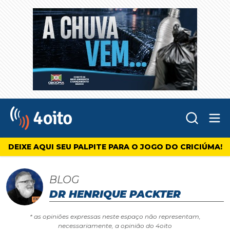
Abr
4oito
DEIXE AQUI SEU PALPITE PARA O JOGO DO CRICIÚMA!
BLOG
DR HENRIQUE PACKTER
* as opiniões expressas neste espaço não representam,
necessariamente, a opinião do 4oito