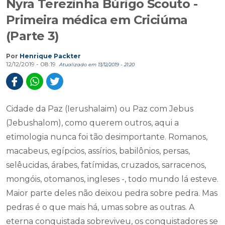
Nyra Terezinha Búrigo Scouto -
Primeira médica em Criciúma
(Parte 3)
Por
Henrique Packter
12/12/2019 - 08:19
Atualizado em 13/12/2019 - 21:20
Cidade da Paz (Ierushalaim) ou Paz com Jebus
(Jebushalom), como querem outros, aqui a
etimologia nunca foi tão desimportante. Romanos,
macabeus, egípcios, assírios, babilônios, persas,
selêucidas, árabes, fatímidas, cruzados, sarracenos,
mongóis, otomanos, ingleses -, todo mundo lá esteve.
Maior parte deles não deixou pedra sobre pedra. Mas
pedras é o que mais há, umas sobre as outras. A
eterna conquistada sobreviveu, os conquistadores se