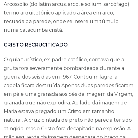
Arcossólio (do latim arcus, arco, e solium, sarcófago),
termo arquitetônico aplicado a área em arco,
recuada da parede, onde se insere um túmulo
numa catacumba cristã.
CRISTO RECRUCIFICADO
O guia turístico, ex-padre católico, contava que a
gruta fora severamente bombardeada durante a
guerra dos seis dias em 1967. Contou milagre: a
capela ficara destruída Apenas duas paredes ficaram
em pé e uma granada aos pés da imagem da Virgem,
granada que não explodira. Ao lado da imagem de
Maria estava pregado um Cristo em tamanho
natural. A cruz pintada de preto não parecia ter sido
atingida, mas o Cristo fora decapitado na explosão. A
mão esquerda da imagem despegara do braço da