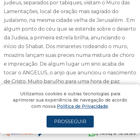
judeus, separados por tabiques, visitam o Muro das
Lamentações, local de oração mais sagrado do
judaísmo, na mesma cidade velha de Jerusalém. Em
algum ponto do céu que se estende sobre o deserto
da Judeia, a primeira estrela brilha, anunciando o
início do Shabat. Dos minaretes rodeando o muro,
moazins lançam suas preces numa mistura de choro
e imprecação. De algum lugar um sino acaba de
tocar o ANGELUS, o anjo que anunciou o nascimento
de Cristo. Muito barulho para uma hora de paz.
(cont)
Utilizamos cookies e outras tecnologias para
aprimorar sua experiência de navegação de acordo
com nossa
Política de Privacidade
.
Lúcio, Viajante
PROSSEGUIR
Por
Henrique Packter
10/12/2019 - 06:48
Atualizado em 10/12/2019 - 20:51
(4oito) 3431.5150