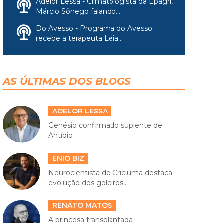
Adelor Lessa - Climatologista da Epagri,
Márcio Sônego falando...
Do Avesso - Programa do Avesso
recebe a terapeuta Léia...
AS ÚLTIMAS DOS BLOGS
ADELOR LESSA
Genésio confirmado suplente de
Antídio
ENIO BIZ
Neurocientista do Criciúma destaca
evolução dos goleiros...
RENATO MATOS
A princesa transplantada