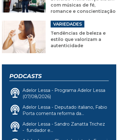
com músicas de fé,
romance e conscientização
VARIEDADES
Tendências de beleza e
estilo que valorizam a
autenticidade
PODCASTS
Adelor Lessa - Programa Adelor Lessa
(07/08/2026)
Adelor Lessa - Deputado italiano, Fabio
Porta comenta reforma da...
Adelor Lessa - Sandro Zanatta Trichez
- fundador e...