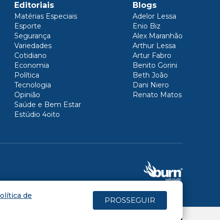
Editoriais
Blogs
Matérias Especiais
Adelor Lessa
Esporte
Enio Biz
Segurança
Alex Maranhão
Variedades
Arthur Lessa
Cotidiano
Artur Fabro
Economia
Benito Gorini
Política
Beth João
Tecnologia
Dani Niero
Opinião
Renato Matos
Saúde e Bem Estar
Estúdio 4oito
olítica de
PROSSEGUIR
(4oito) 3431.5150