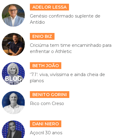
ADELOR LESSA
Genésio confirmado suplente de
Antídio
ENIO BIZ
Criciúma tem time encaminhado para
enfrentar o Athletic
BETH JOÃO
‘7.1’: viva, vivíssima e ainda cheia de
planos
BENITO GORINI
Rico com Creso
DANI NIERO
Açocril 30 anos