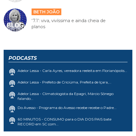
BETH JOÃO
‘7.1’: viva, vivíssima e ainda cheia de
planos
PODCASTS
Adelor Lessa - Carla Ayres, vereadora reeleita em Florianópolis...
Adelor Lessa - Prefeito de Criciúma, Prefeita de Içara,...
Adelor Lessa - Climatologista da Epagri, Márcio Sônego
falando...
Do Avesso - Programa do Avesso recebe recebe o Padre...
60 MINUTOS - CONSUMO para o DIA DOS PAIS bate
RECORD em SC com...