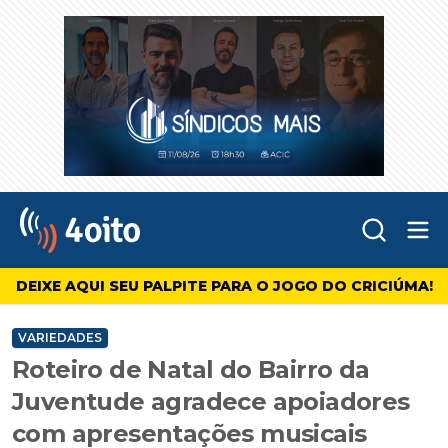
Abr
4oito
DEIXE AQUI SEU PALPITE PARA O JOGO DO CRICIÚMA!
VARIEDADES
Roteiro de Natal do Bairro da
Juventude agradece apoiadores
com apresentações musicais