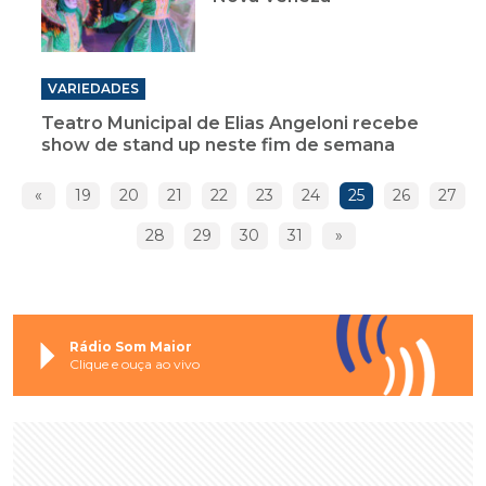
VARIEDADES
Teatro Municipal de Elias Angeloni recebe
show de stand up neste fim de semana
«
19
20
21
22
23
24
25
26
27
28
29
30
31
»
Rádio Som Maior
Clique e ouça ao vivo