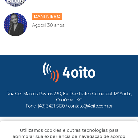
DANI NIERO
Açocril 30 anos
Rua Cel. Marcos Rovaris 230, Ed Due Fratelli Comercial, 12º Andar,
Criciúma - SC
Fone: (48) 3431-5150 /
contato@4oito.com.br
Copyright © 2026.
Utilizamos cookies e outras tecnologias para
Todos os direitos reservados ao Portal 4oito
aprimorar sua experiência de navegação de acordo