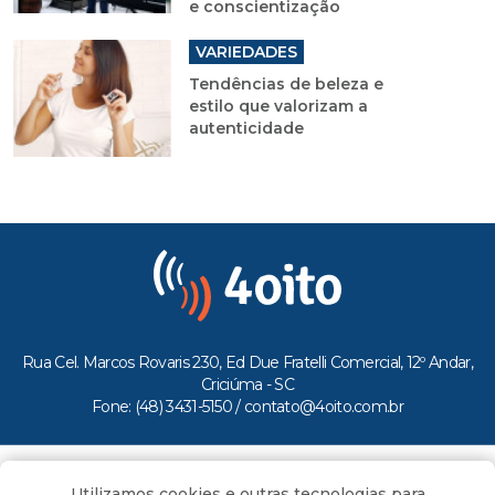
e conscientização
VARIEDADES
Tendências de beleza e
estilo que valorizam a
autenticidade
Rua Cel. Marcos Rovaris 230, Ed Due Fratelli Comercial, 12º Andar,
Criciúma - SC
Fone: (48) 3431-5150 /
contato@4oito.com.br
Copyright © 2026.
Utilizamos cookies e outras tecnologias para