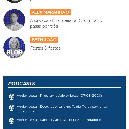
ALEX MARANHÃO
A salvação financeira do Criciúma EC
passa por três...
BETH JOÃO
Festas & festas
PODCASTS
Adelor Lessa - Programa Adelor Lessa (07/08/2026)
Adelor Lessa - Deputado italiano, Fabio Porta comenta
reforma da...
Adelor Lessa - Sandro Zanatta Trichez - fundador e...