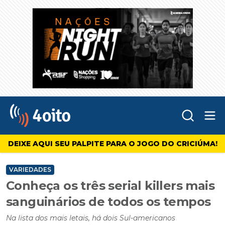
Abr
4oito
DEIXE AQUI SEU PALPITE PARA O JOGO DO CRICIÚMA!
VARIEDADES
Conheça os três serial killers mais
sanguinários de todos os tempos
Na lista dos mais letais, há dois Sul-americanos