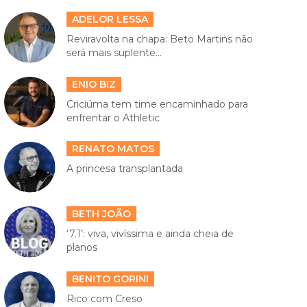
ADELOR LESSA
Reviravolta na chapa: Beto Martins não
será mais suplente...
ENIO BIZ
Criciúma tem time encaminhado para
enfrentar o Athletic
RENATO MATOS
A princesa transplantada
BETH JOÃO
‘7.1’: viva, vivíssima e ainda cheia de
planos
BENITO GORINI
Rico com Creso