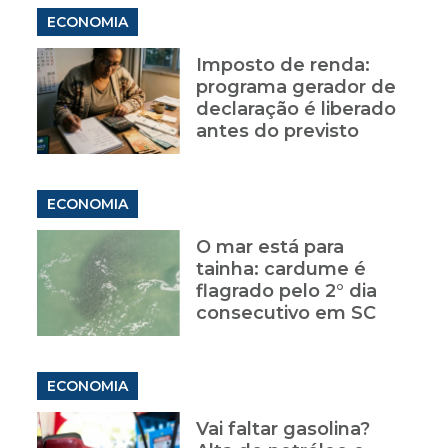
ECONOMIA
Imposto de renda:
programa gerador de
declaração é liberado
antes do previsto
ECONOMIA
O mar está para
tainha: cardume é
flagrado pelo 2° dia
consecutivo em SC
ECONOMIA
Vai faltar gasolina?