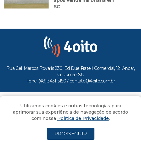
após venda milionária em
SC
Rua Cel. Marcos Rovaris 230, Ed Due Fratelli Comercial, 12º Andar,
Criciúma - SC
Fone: (48) 3431-5150 /
contato@4oito.com.br
Copyright © 2026.
Utilizamos cookies e outras tecnologias para
Todos os direitos reservados ao Portal 4oito
aprimorar sua experiência de navegação de acordo
com nossa
Política de Privacidade
.
PROSSEGUIR