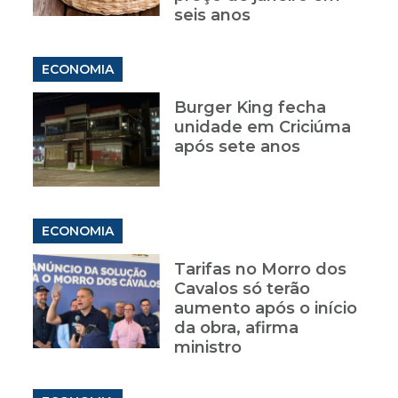
seis anos
ECONOMIA
Burger King fecha
unidade em Criciúma
após sete anos
ECONOMIA
Tarifas no Morro dos
Cavalos só terão
aumento após o início
da obra, afirma
ministro