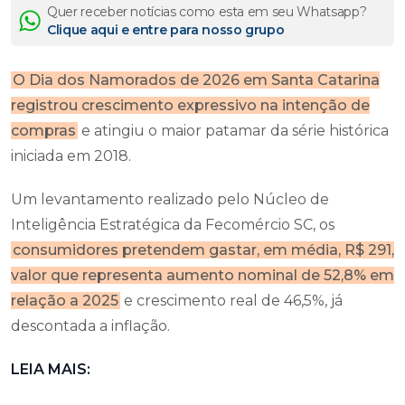
Quer receber notícias como esta em seu Whatsapp?
Clique aqui e entre para nosso grupo
O Dia dos Namorados de 2026 em Santa Catarina
registrou crescimento expressivo na intenção de
compras
e atingiu o maior patamar da série histórica
iniciada em 2018.
Um levantamento realizado pelo Núcleo de
Inteligência Estratégica da Fecomércio SC, os
consumidores pretendem gastar, em média, R$ 291,
valor que representa aumento nominal de 52,8% em
relação a 2025
e crescimento real de 46,5%, já
descontada a inflação.
LEIA MAIS: