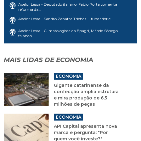
Adelor Lessa - Deputado italiano, Fabio Porta comenta
reforma da...
Adelor Lessa - Sandro Zanatta Trichez - fundador e...
Adelor Lessa - Climatologista da Epagri, Márcio Sônego
falando...
MAIS LIDAS DE ECONOMIA
ECONOMIA
Gigante catarinense da
confecção amplia estrutura
e mira produção de 6,5
milhões de peças
ECONOMIA
API Capital apresenta nova
marca e pergunta: "Por
quem você investe?"