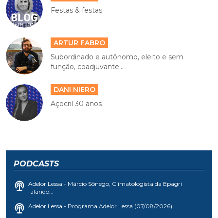
Festas & festas
ARTUR FABRO
Subordinado e autônomo, eleito e sem
função, coadjuvante...
DANI NIERO
Açocril 30 anos
PODCASTS
Adelor Lessa - Márcio Sônego, Climatologista da Epagri
falando...
Adelor Lessa - Programa Adelor Lessa (07/08/2026)