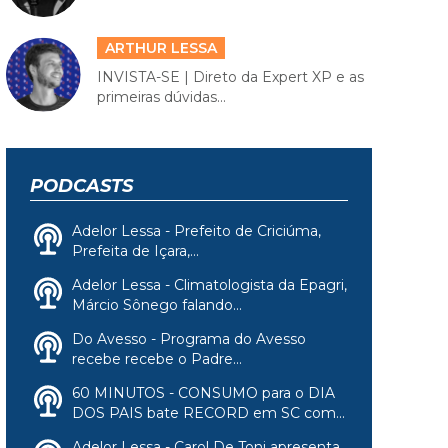
ARTHUR LESSA
INVISTA-SE | Direto da Expert XP e as
primeiras dúvidas...
PODCASTS
Adelor Lessa - Prefeito de Criciúma,
Prefeita de Içara,...
Adelor Lessa - Climatologista da Epagri,
Márcio Sônego falando...
Do Avesso - Programa do Avesso
recebe recebe o Padre...
60 MINUTOS - CONSUMO para o DIA
DOS PAIS bate RECORD em SC com...
Adelor Lessa - Carol De Toni apresenta