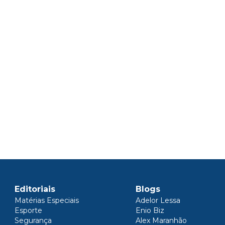
Editoriais
Blogs
Matérias Especiais
Adelor Lessa
Esporte
Enio Biz
Segurança
Alex Maranhão