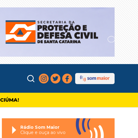
ICIÚMA!
Rádio Som Maior
Clique e ouça ao vivo