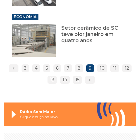
ECONOMIA
Setor cerâmico de SC
teve pior janeiro em
quatro anos
«
3
4
5
6
7
8
9
10
11
12
13
14
15
»
Rádio Som Maior
Clique e ouça ao vivo