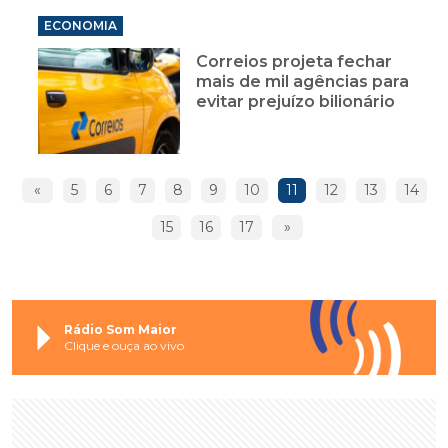
ECONOMIA
Correios projeta fechar
mais de mil agências para
evitar prejuízo bilionário
«
5
6
7
8
9
10
11
12
13
14
15
16
17
»
Rádio Som Maior
Clique e ouça ao vivo