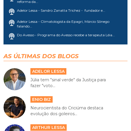
reforma da...
Adelor Lessa - Sandro Zanatta Trichez - fundador e...
Adelor Lessa - Climatologista da Epagri, Márcio Sônego
falando...
Do Avesso - Programa do Avesso recebe a terapeuta Léia...
AS ÚLTIMAS DOS BLOGS
ADELOR LESSA
Júlia tem "sinal verde" da Justiça para
fazer "voto...
ENIO BIZ
Neurocientista do Criciúma destaca
evolução dos goleiros...
ARTHUR LESSA