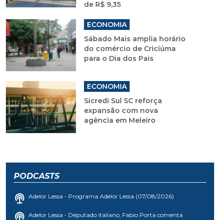
de R$ 9,35
ECONOMIA
Sábado Mais amplia horário
do comércio de Criciúma
para o Dia dos Pais
ECONOMIA
Sicredi Sul SC reforça
expansão com nova
agência em Meleiro
PODCASTS
Adelor Lessa - Programa Adelor Lessa (07/08/2026)
Adelor Lessa - Deputado italiano, Fabio Porta comenta