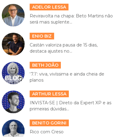
ADELOR LESSA
Reviravolta na chapa: Beto Martins não
será mais suplente...
ENIO BIZ
Castán valoriza pausa de 15 dias,
destaca ajustes no...
BETH JOÃO
‘7.1’: viva, vivíssima e ainda cheia de
planos
ARTHUR LESSA
INVISTA-SE | Direto da Expert XP e as
primeiras dúvidas...
BENITO GORINI
Rico com Creso