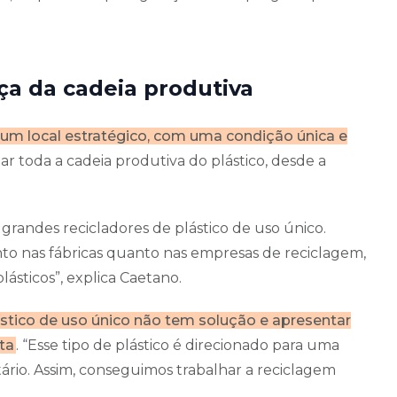
rça da cadeia produtiva
 um local estratégico, com uma condição única e
tar toda a cadeia produtiva do plástico, desde a
randes recicladores de plástico de uso único.
anto nas fábricas quanto nas empresas de reciclagem,
plásticos”, explica Caetano.
lástico de uso único não tem solução e apresentar
ta
. “Esse tipo de plástico é direcionado para uma
tário. Assim, conseguimos trabalhar a reciclagem