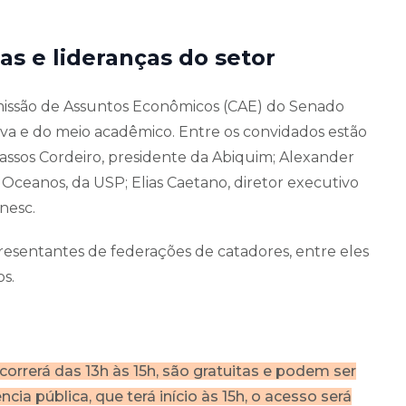
as e lideranças do setor
missão de Assuntos Econômicos (CAE) do Senado
va e do meio acadêmico. Entre os convidados estão
Passos Cordeiro, presidente da Abiquim; Alexander
ceanos, da USP; Elias Caetano, diretor executivo
Unesc.
presentantes de federações de catadores, entre eles
s.
orrerá das 13h às 15h, são gratuitas e podem ser
cia pública, que terá início às 15h, o acesso será