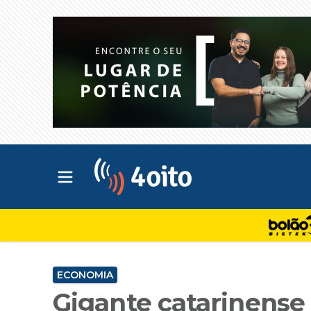
Abrir menu principal
4oito
ECONOMIA
Gigante catarinense