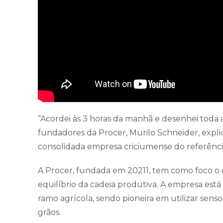
“Acordei às 3 horas da manhã e desenhei toda
fundadores da Procer, Murilo Schneider, expli
consolidada empresa criciumense do referên
A Procer, fundada em 20211, tem como foco o 
equilíbrio da cadeia produtiva. A empresa está
ramo agrícola, sendo pioneira em utilizar sen
grãos.