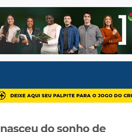
DEIXE AQUI SEU PALPITE PARA O JOGO DO CR
 nasceu do sonho de