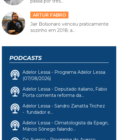
passa por três...
ARTUR FABRO
Jair Bolsonaro venceu praticamente
sozinho em 2018; a...
PODCASTS
Adelor Lessa - Programa Adelor Lessa
(07/08/2026)
Adelor Lessa - Deputado italiano, Fabio
Porta comenta reforma da...
Adelor Lessa - Sandro Zanatta Trichez
- fundador e...
Adelor Lessa - Climatologista da Epagri,
Márcio Sônego falando...
Do Avesso - Programa do Avesso