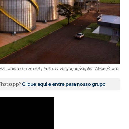
s-colheita no Brasil | Foto: Divulgação/Kepler Weber/4oito
 Whatsapp?
Clique aqui e entre para nosso grupo