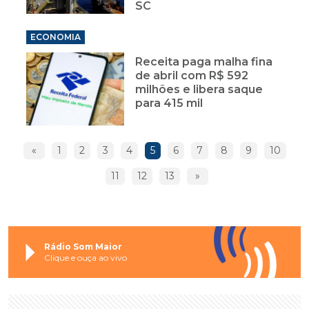
SC
ECONOMIA
Receita paga malha fina
de abril com R$ 592
milhões e libera saque
para 415 mil
«
1
2
3
4
5
6
7
8
9
10
11
12
13
»
Rádio Som Maior
Clique e ouça ao vivo