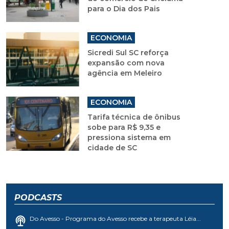
para o Dia dos Pais
ECONOMIA
Sicredi Sul SC reforça
expansão com nova
agência em Meleiro
ECONOMIA
Tarifa técnica de ônibus
sobe para R$ 9,35 e
pressiona sistema em
cidade de SC
PODCASTS
Do Avesso - Programa do Avesso recebe a terapeuta Léia...