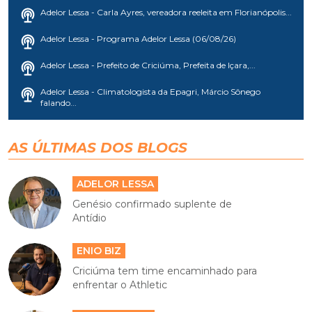
Adelor Lessa - Carla Ayres, vereadora reeleita em Florianópolis...
Adelor Lessa - Programa Adelor Lessa (06/08/26)
Adelor Lessa - Prefeito de Criciúma, Prefeita de Içara,...
Adelor Lessa - Climatologista da Epagri, Márcio Sônego
falando...
AS ÚLTIMAS DOS BLOGS
ADELOR LESSA
Genésio confirmado suplente de
Antídio
ENIO BIZ
Criciúma tem time encaminhado para
enfrentar o Athletic