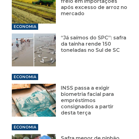
freio em importações
após excesso de arroz no
mercado
ECONOMIA
“Já saímos do SPC”: safra
da tainha rende 150
toneladas no Sul de SC
ECONOMIA
INSS passa a exigir
biometria facial para
empréstimos
consignados a partir
desta terça
ECONOMIA
Safra menor de pinhão