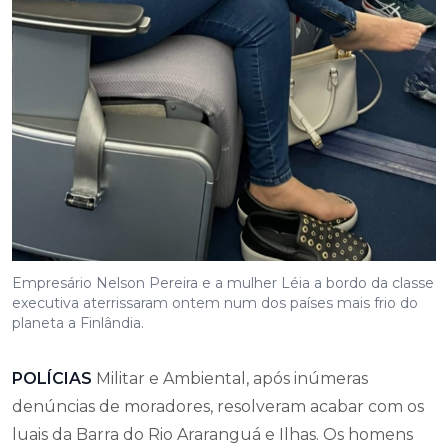
Empresário Nelson Pereira e a mulher Léia a bordo da classe
executiva aterrissaram ontem num dos países mais frio do
planeta a Finlândia.
POLÍCIAS
Militar e Ambiental, após inúmeras
denúncias de moradores, resolveram acabar com os
luais da Barra do Rio Araranguá e Ilhas. Os homens