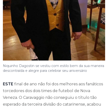
Niquinho Dagostin se vestiu com estilo bem da sua maneira
descontraída e alegre para celebrar seu aniversário
ESTE
final de ano não foi dos melhores aos fanáticos
torcedores dos dois times de futebol de Nova
Veneza. O Caravaggio não conseguiu o título tão
esperado da terceira divisão do catarinense, acabou