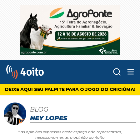
Abr
4oito
DEIXE AQUI SEU PALPITE PARA O JOGO DO CRICIÚMA!
BLOG
NEY LOPES
* as opiniões expressas neste espaço não representam,
necessariamente, a opinião do 4oito